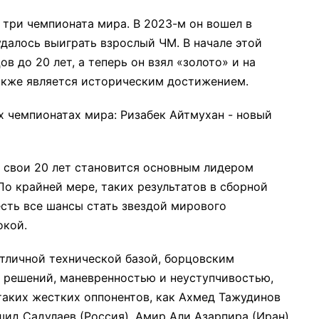
 три чемпионата мира. В 2023-м он вошел в
удалось выиграть взрослый ЧМ. В начале этой
в до 20 лет, а теперь он взял «золото» и на
акже является историческим достижением.
в свои 20 лет становится основным лидером
По крайней мере, таких результатов в сборной
 есть все шансы стать звездой мирового
окой.
отличной технической базой, борцовским
я решений, маневренностью и неуступчивостью,
таких жестких оппонентов, как Ахмед Тажудинов
шид Садулаев (Россия), Амир Али Азарпира (Иран).