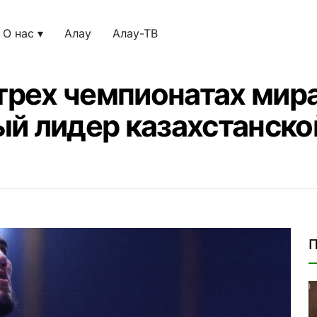
О нас
Алау
Алау-ТВ
 трех чемпионатах мира
й лидер казахстанско
П