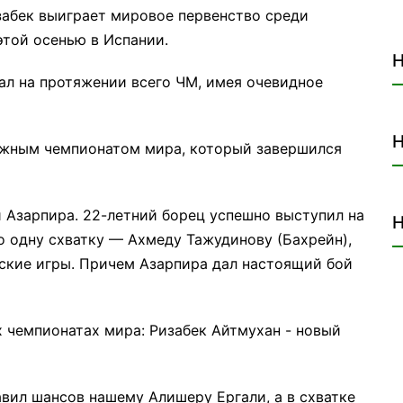
забек выиграет мировое первенство среди
этой осенью в Испании.
Н
ал на протяжении всего ЧМ, имея очевидное
Н
жным чемпионатом мира, который завершился
 Азарпира. 22-летний борец успешно выступил на
Н
о одну схватку — Ахмеду Тажудинову (Бахрейн),
ские игры. Причем Азарпира дал настоящий бой
вил шансов нашему Алишеру Ергали, а в схватке