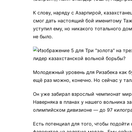
К слову, наряду с Азарпирой, казахстане
смог дать настоящий бой именитому Таж
уступил ему, но никакого тотального д
не было.
Молодежный уровень для Ризабека как б
ещё раз можно, конечно. Но сейчас у та
Он уже забирал взрослый чемпионат мира
Наверняка в планах у нашего вольника з
олимпийском дивизионе — до 97 килогр
Есть потенциал для того, чтобы подойт
фаворитов на золотую медаль. Ему сейчас