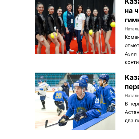
Каз
на 
гим
Натал
Коман
отмет
Азии 
конти
Каз
пер
Натал
В пер
Астан
два п