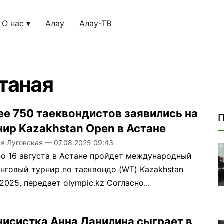
О нас
Алау
Алау-ТВ
- страница 1
таная
ее 750 таеквондистов заявились на
П
нир Kazakhstan Open в Астане
ья Луговская
—
07.08.2025 09:43
по 16 августа в Астане пройдет международный
нговый турнир по таеквондо (WT) Kazakhstan
2025, передает olympic.kz Согласно...
нисистка Анна Данилина сыграет в