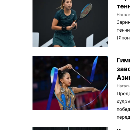
тен
Натал
Зарин
тенни
(Япон
Гим
зав
Ази
Натал
Предс
худож
побед
перед