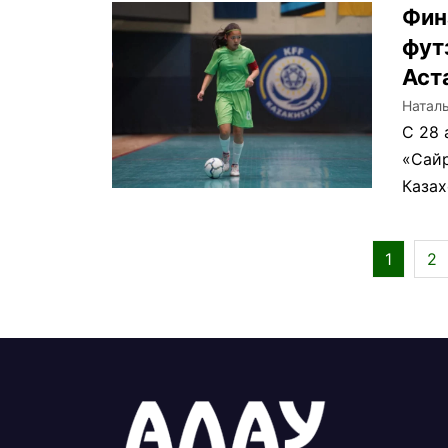
Фин
фут
Аст
Натал
С 28 
«Сайр
Казах
1
2