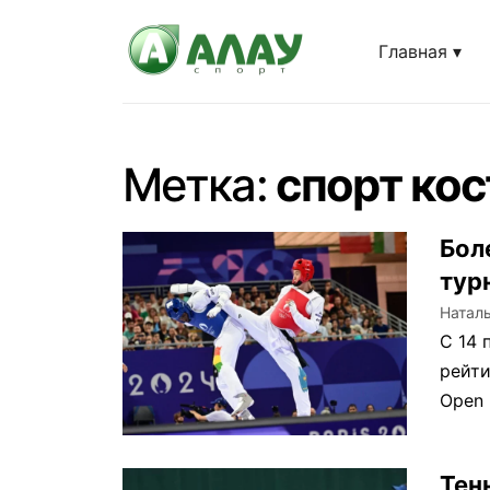
Главная
Метка:
спорт кос
Бол
тур
Натал
С 14 
рейти
Open 
Тен