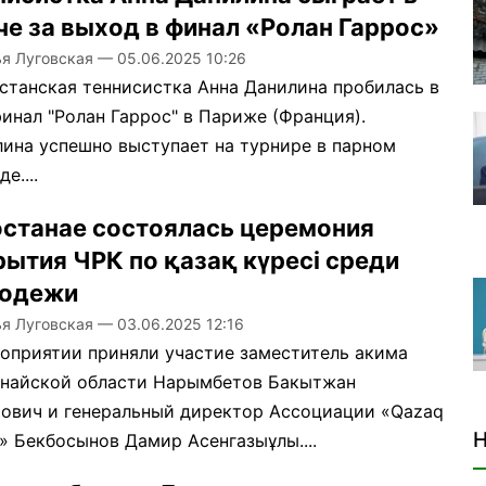
че за выход в финал «Ролан Гаррос»
ья Луговская
—
05.06.2025 10:26
станская теннисистка Анна Данилина пробилась в
инал "Ролан Гаррос" в Париже (Франция).
ина успешно выступает на турнире в парном
е....
останае состоялась церемония
рытия ЧРК по қазақ күресі среди
одежи
ья Луговская
—
03.06.2025 12:16
оприятии приняли участие заместитель акима
анайской области Нарымбетов Бакытжан
ович и генеральный директор Ассоциации «Qazaq
Н
i» Бекбосынов Дамир Асенгазыұлы....