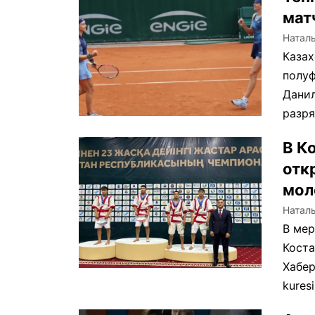
мат
Натал
Казах
полуф
Данил
разряд
В К
отк
мол
Натал
В мер
Кост
Хабер
kures