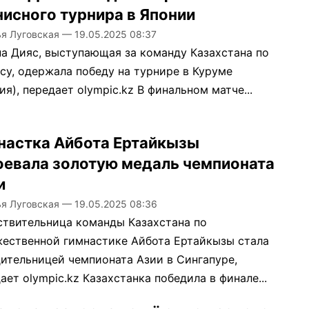
нисного турнира в Японии
ья Луговская
—
19.05.2025 08:37
а Дияс, выступающая за команду Казахстана по
су, одержала победу на турнире в Куруме
ия), передает olympic.kz В финальном матче...
настка Айбота Ертайкызы
оевала золотую медаль чемпионата
и
ья Луговская
—
19.05.2025 08:36
твительница команды Казахстана по
ественной гимнастике Айбота Ертайкызы стала
ительницей чемпионата Азии в Сингапуре,
ает olympic.kz Казахстанка победила в финале...