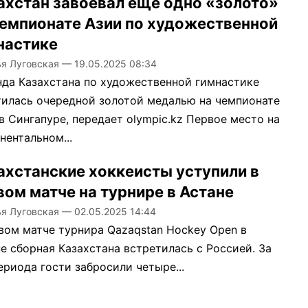
ахстан завоевал ещё одно «золото»
чемпионате Азии по художественной
настике
ья Луговская
—
19.05.2025 08:34
да Казахстана по художественной гимнастике
илась очередной золотой медалью на чемпионате
в Сингапуре, передает olympic.kz Первое место на
нентальном...
ахстанские хоккеисты уступили в
вом матче на турнире в Астане
ья Луговская
—
02.05.2025 14:44
вом матче турнира Qazaqstan Hockey Open в
е сборная Казахстана встретилась с Россией. За
ериода гости забросили четыре...