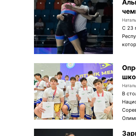
Аль
чем
Натал
С 23 
Респу
котор
Опр
шко
Натал
В сто
Нацио
Соре
Олимп
Зар