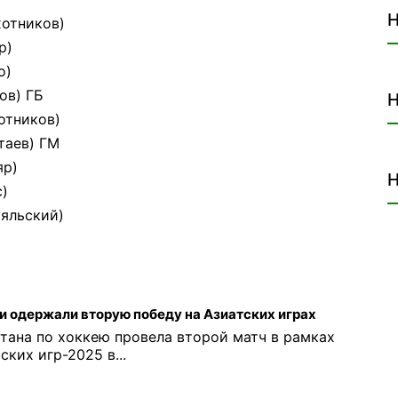
Н
хотников)
р)
о)
ов) ГБ
Н
хотников)
таев) ГМ
яр)
Н
с)
уяльский)
и одержали вторую победу на Азиатских играх
тана по хоккею провела второй матч в рамках
ких игр-2025 в...