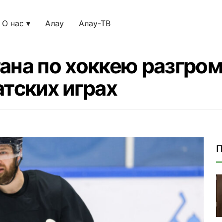
О нас
Алау
Алау-ТВ
ана по хоккею разгро
атских играх
П