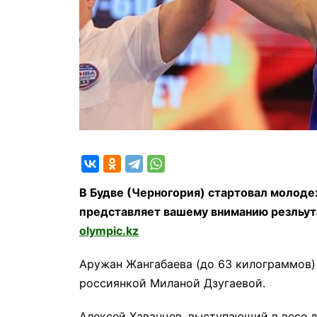
В Будве (Черногория) стартовал молоде
представляет вашему вниманию резльута
olympic.kz
Аружан Жангабаева (до 63 килограммов)
россиянкой Миланой Дзугаевой.
Алексей Хаванцев, выступающий в весе д