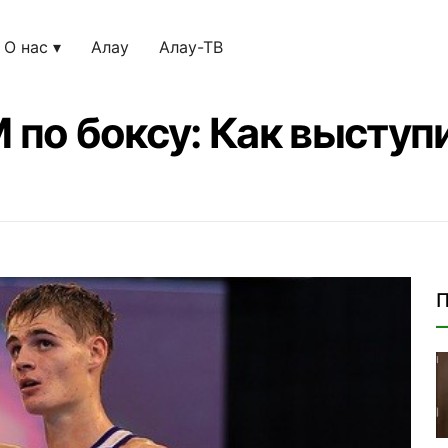
О нас
Алау
Алау-ТВ
по боксу: Как выступ
П