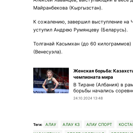
Майранбекова (Кыргызстан).
К сожалению, завершил выступление на 
уступил Андрею Румянцеву (Беларусь).
Толганай Касымхан (до 60 килограммов)
(Венесуэла).
Женская борьба: Казахст
чемпионата мира
В Тиране (Албания) в р
борьбы начались соревно
24.10.2024 13:48
АЛАУ
АЛАУ КЗ
АЛАУ СПОРТ
КОСТА
Теги: