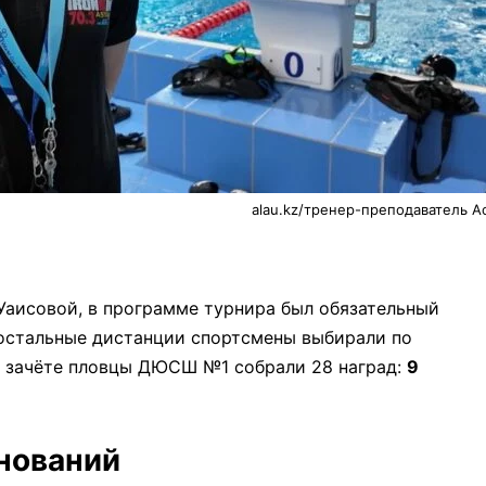
alau.kz/тренер-преподаватель А
Уаисовой, в программе турнира был обязательный
остальные дистанции спортсмены выбирали по
 зачёте пловцы ДЮСШ №1 собрали 28 наград:
9
нований