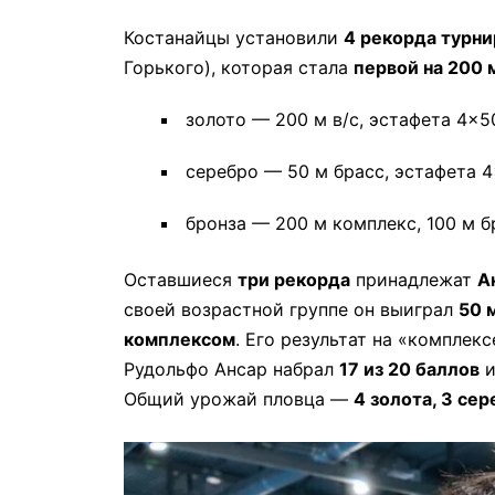
Костанайцы установили
4 рекорда турни
Горького), которая стала
первой на 200 
золото — 200 м в/с, эстафета 4×50
серебро — 50 м брасс, эстафета 
бронза — 200 м комплекс, 100 м б
Оставшиеся
три рекорда
принадлежат
А
своей возрастной группе он выиграл
50 
комплексом
. Его результат на «комплек
Рудольфо Ансар набрал
17 из 20 баллов
и
Общий урожай пловца —
4 золота, 3 сер