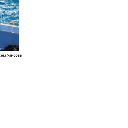
сем Уаисова