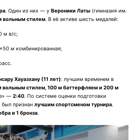
ра
. Один из них — у
Вероники Латы
(гимназия им.
м вольным стилем
. В её активе шесть медалей:
 м в/с;
4×50 м комбинированная;
расс.
нсару Хауазхану (11 лет)
: лучшим временем в
м вольным стилем, 100 м баттерфляем и 200 м
се» —
2:40
. По системе оценки подготовки
 был признан
лучшим спортсменом турнира
.
ебра и 1 бронза
.