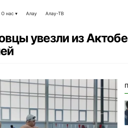
О нас
Алау
Алау-ТВ
овцы увезли из Актоб
лей
П