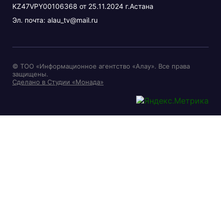
KZ47VPY00106368 от 25.11.2024 г.Астана
Эл. почта:
alau_tv@mail.ru
© ТОО «Информационное агентство «Алау». Все права
защищены.
Сделано в Студии «Монада»