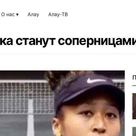
О нас
Алау
Алау-ТВ
ка станут соперницами
П