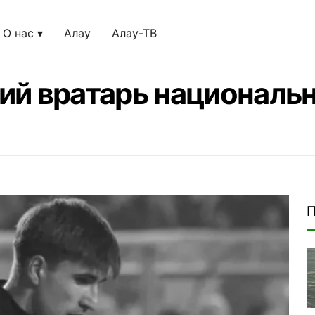
О нас
Алау
Алау-ТВ
ий вратарь националь
П