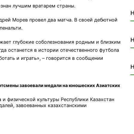
ризнан лучшим вратарем страны.
Н
дрей Морев провел два матча. В своей дебютной
пенальти.
Н
жает глубокие соболезнования родным и близким
гда останется в истории отечественного футбола
аботать и играть», – говорится в сообщении
Н
ртсмены завоевали медали на юношеских Азиатских
а и физической культуры Республики Казахстан
далей, завоеванных казахстанскими