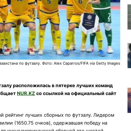
захстана по футзалу. Фото: Alex Caparros/FIFA via Getty Images
тзалу расположилась в пятерке лучших команд
ообщает
NUR.KZ
со ссылкой на официальный сайт
й рейтинг лучших сборных по футзалу. Лидером
илии (1650.75 очков), одержавшая победу на
 Для южноамериканской сборной это шестой