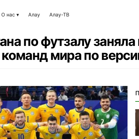
О нас
Алау
Алау-ТВ
ана по футзалу заняла 
 команд мира по верс
П