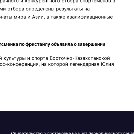
рачного и конкурентного отбора спортсменов в
ми отбора определены результаты на
наты мира и Азии, а также квалификационные
тсменка по фристайлу объявила о завершении
й культуры и спорта Восточно-Казахстанской
сс-конференция, на которой легендарная Юлия
Свидетельство о постановке на учет периодического печа