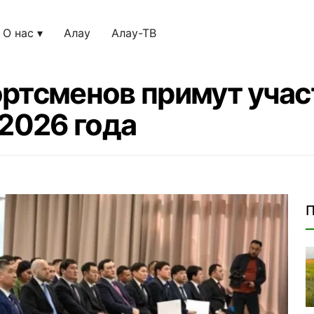
О нас
Алау
Алау-ТВ
ртсменов примут участ
 2026 года
П