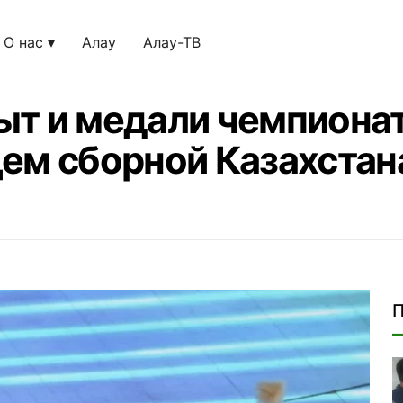
О нас
Алау
Алау-ТВ
т и медали чемпионат
ем сборной Казахстан
П