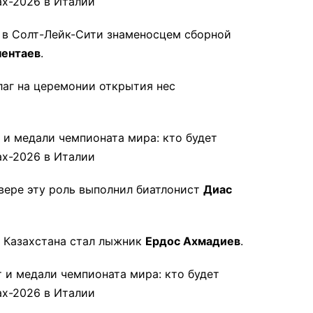
 в Солт-Лейк-Сити знаменосцем сборной
чентаев
.
лаг на церемонии открытия нес
вере эту роль выполнил биатлонист
Диас
й Казахстана стал лыжник
Ердос Ахмадиев
.