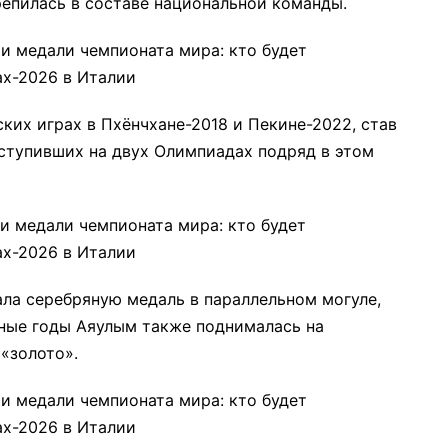
епилась в составе национальной команды.
их играх в Пхёнчхане-2018 и Пекине-2022, став
ыступивших на двух Олимпиадах подряд в этом
ала серебряную медаль в параллельном могуле,
зные годы Аяулым также поднималась на
 «золото».