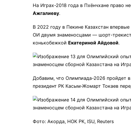
На Играх-2018 года в Пхёнчхане право н
Ажгалиеву
.
В 2022 году в Пекине Казахстан впервы
ОИ двумя знаменосцами — шорт-треки
конькобежкой
Екатериной Айдовой
.
Добавим, что Олимпиада-2026 пройдет в И
президент РК Касым-Жомарт Токаев пере
Фото: Акорда, НОК РК, ISU, Reuters