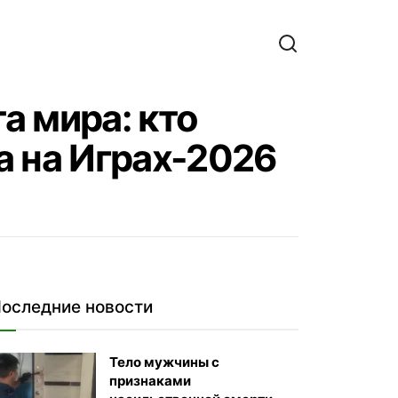
а мира: кто
а на Играх-2026
оследние новости
Тело мужчины с
признаками