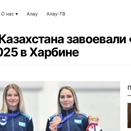
О нас
Алау
Алау-ТВ
Казахстана завоевали
025 в Харбине
П