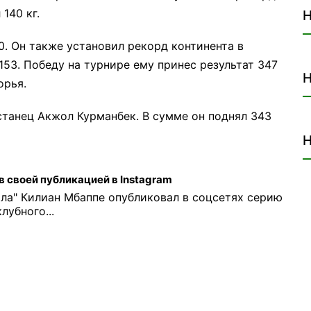
140 кг.
Н
. Он также установил рекорд континента в
 153. Победу на турнире ему принес результат 347
Н
орья.
станец Акжол Курманбек. В сумме он поднял 343
Н
 своей публикацией в Instagram
ла" Килиан Мбаппе опубликовал в соцсетях серию
лубного...