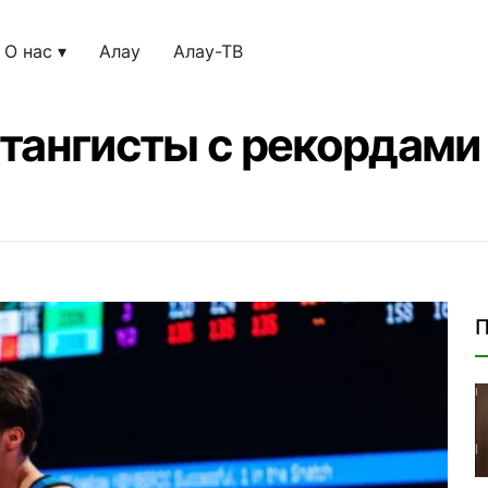
О нас
Алау
Алау-ТВ
тангисты с рекордами
П