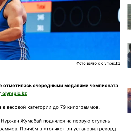
Фото взято с olympic.kz
ке отметилась очередными медалями чемпионата
т
olympic.kz
 в весовой категории до 79 килограммов.
т Нуржан Жумабай поднялся на первую ступень
граммов. Причём в «толчке» он установил рекорд