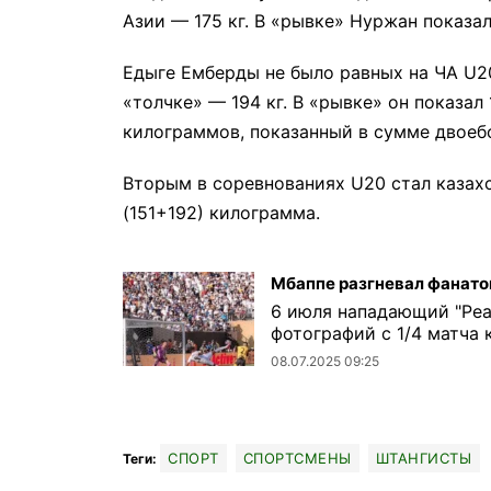
Азии — 175 кг. В «рывке» Нуржан показал 
Едыге Емберды не было равных на ЧА U20
«толчке» — 194 кг. В «рывке» он показал
килограммов, показанный в сумме двоеб
Вторым в соревнованиях U20 стал казах
(151+192) килограмма.
Мбаппе разгневал фанатов
6 июля нападающий "Реа
фотографий с 1/4 матча к
08.07.2025 09:25
СПОРТ
СПОРТСМЕНЫ
ШТАНГИСТЫ
Теги: