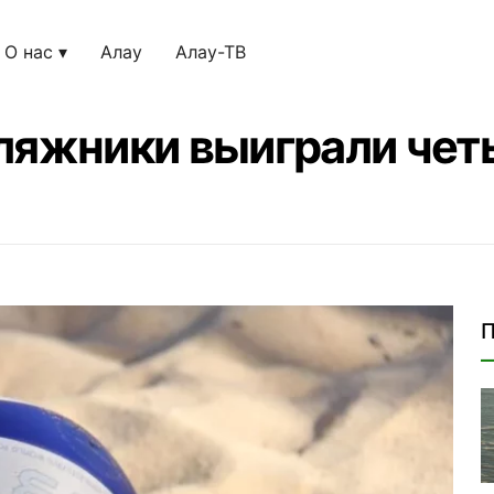
О нас
Алау
Алау-ТВ
ляжники выиграли чет
П