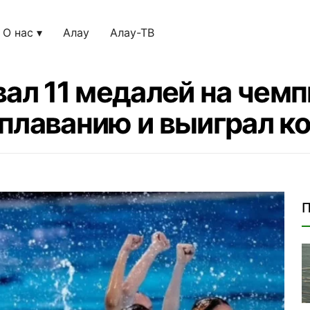
О нас
Алау
Алау-ТВ
вал 11 медалей на чемп
плаванию и выиграл к
П