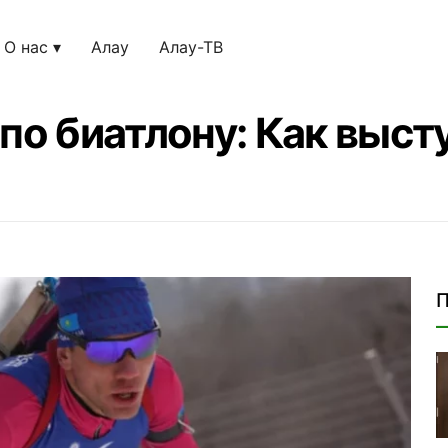
О нас
Алау
Алау-ТВ
по биатлону: Как выст
П