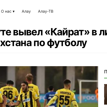
О нас
Алау
Алау-ТВ
уте вывел «Кайрат» в 
хстана по футболу
П