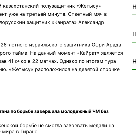
ий казахстанский полузащитник «Жетысу»
Н
т уже на третьей минуте. Ответный мяч в
елорусский защитник «Кайрата» Александр
Н
 26-летнего израильского защитника Офри Арада
рого тайма. На данный момент «Кайрат» является
ав 41 очко в 22 матчах. Однако по итогам тура
Н
ию. «Жетысу» расположился на девятой строчке
ана по борьбе завершила молодежный ЧМ без
женской борьбе не смогла завоевать медали на
мира в Тиране...