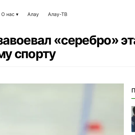
О нас
Алау
Алау-ТВ
завоевал «серебро» эт
му спорту
П