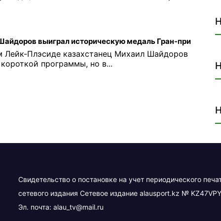
Н
Шайдоров выиграл историческую медаль Гран-при
м Лейк-Плэсиде казахстанец Михаил Шайдоров
короткой программы, но в...
Н
Н
Свидетельство о постановке на учет периодического печа
сетевого издания Сетевое издание alausport.kz № KZ47VPY
Эл. почта:
alau_tv@mail.ru