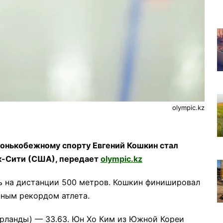
olympic.kz
конькобежному спорту Евгений Кошкин стал
йк-Сити (США), передает
olympic.kz
ь на дистанции 500 метров. Кошкин финишировал
чным рекордом атлета.
ерланды) — 33.63. Юн Хо Ким из Южной Кореи