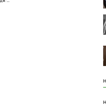
дж"...
Н
Н