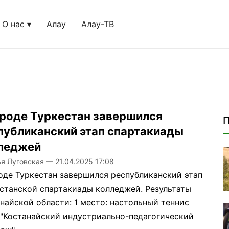
О нас
Алау
Алау-ТВ
- страница 1
ороде Туркестан завершился
П
публиканский этап спартакиады
леджей
ья Луговская
—
21.04.2025 17:08
оде Туркестан завершился республиканский этап
станской спартакиады колледжей. Результаты
найской области: 1 место: настольный теннис
"Костанайский индустриально-педагогический