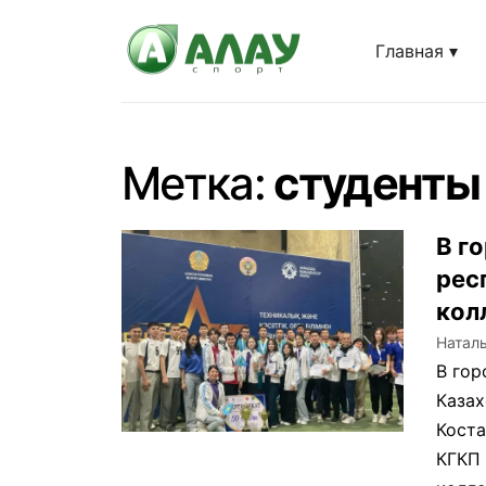
Главная
Метка:
студенты
В г
рес
кол
Натал
В гор
Казах
Коста
КГКП 